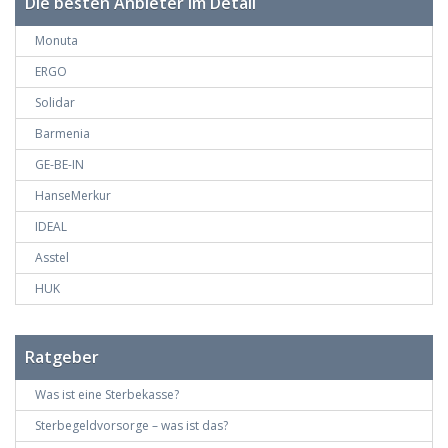
Die besten Anbieter im Detail
Monuta
ERGO
Solidar
Barmenia
GE-BE-IN
HanseMerkur
IDEAL
Asstel
HUK
Ratgeber
Was ist eine Sterbekasse?
Sterbegeldvorsorge – was ist das?