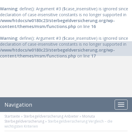
Warning
: define(): Argument #3 ($case_insensitive) is ignored since
declaration of case-insensitive constants is no longer supported in
/www/htdocs/w0180c23/sterbegeldversicherung.org/wp-
content/themes/msm/functions.php
on line
16
Warning
: define(): Argument #3 ($case_insensitive) is ignored since
declaration of case-insensitive constants is no longer supported in
/www/htdocs/w0180c23/sterbegeldversicherung.org/wp-
content/themes/msm/functions.php
on line
17
Navigation
Toggl
Navig
Startseite
»
Sterbegeldversicherung Anbieter
»
Monuta
Sterbegeldversicherung
»
Sterbegeldversicherung Vergleich – die
wichtigsten Kriterien